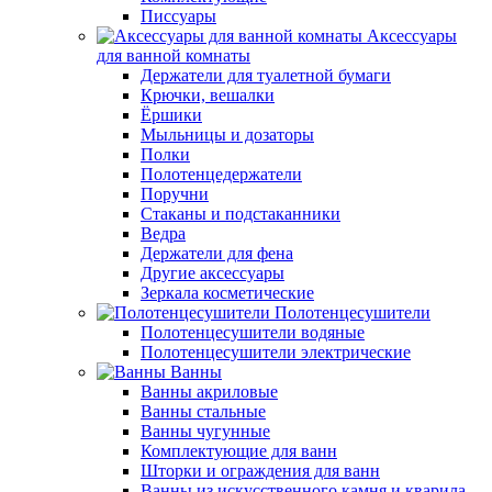
Писсуары
Аксессуары
для ванной комнаты
Держатели для туалетной бумаги
Крючки, вешалки
Ёршики
Мыльницы и дозаторы
Полки
Полотенцедержатели
Поручни
Стаканы и подстаканники
Ведра
Держатели для фена
Другие аксессуары
Зеркала косметические
Полотенцесушители
Полотенцесушители водяные
Полотенцесушители электрические
Ванны
Ванны акриловые
Ванны стальные
Ванны чугунные
Комплектующие для ванн
Шторки и ограждения для ванн
Ванны из искусственного камня и кварила