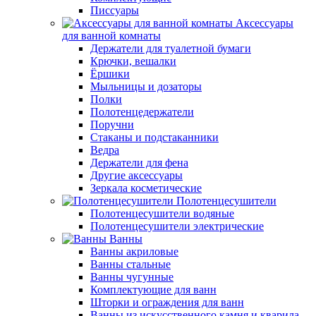
Писсуары
Аксессуары
для ванной комнаты
Держатели для туалетной бумаги
Крючки, вешалки
Ёршики
Мыльницы и дозаторы
Полки
Полотенцедержатели
Поручни
Стаканы и подстаканники
Ведра
Держатели для фена
Другие аксессуары
Зеркала косметические
Полотенцесушители
Полотенцесушители водяные
Полотенцесушители электрические
Ванны
Ванны акриловые
Ванны стальные
Ванны чугунные
Комплектующие для ванн
Шторки и ограждения для ванн
Ванны из искусственного камня и кварила