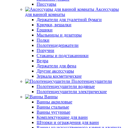
Писсуары
Аксессуары
для ванной комнаты
Держатели для туалетной бумаги
Крючки, вешалки
Ёршики
Мыльницы и дозаторы
Полки
Полотенцедержатели
Поручни
Стаканы и подстаканники
Ведра
Держатели для фена
Другие аксессуары
Зеркала косметические
Полотенцесушители
Полотенцесушители водяные
Полотенцесушители электрические
Ванны
Ванны акриловые
Ванны стальные
Ванны чугунные
Комплектующие для ванн
Шторки и ограждения для ванн
Ванны из искусственного камня и кварила