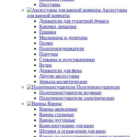
Писсуары
Аксессуары
для ванной комнаты
Держатели для туалетной бумаги
Крючки, вешалки
Ёршики
Мыльницы и дозаторы
Полки
Полотенцедержатели
Поручни
Стаканы и подстаканники
Ведра
Держатели для фена
Другие аксессуары
Зеркала косметические
Полотенцесушители
Полотенцесушители водяные
Полотенцесушители электрические
Ванны
Ванны акриловые
Ванны стальные
Ванны чугунные
Комплектующие для ванн
Шторки и ограждения для ванн
Ванны из искусственного камня и кварила