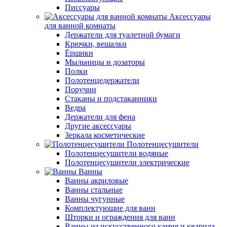
Писсуары
Аксессуары
для ванной комнаты
Держатели для туалетной бумаги
Крючки, вешалки
Ёршики
Мыльницы и дозаторы
Полки
Полотенцедержатели
Поручни
Стаканы и подстаканники
Ведра
Держатели для фена
Другие аксессуары
Зеркала косметические
Полотенцесушители
Полотенцесушители водяные
Полотенцесушители электрические
Ванны
Ванны акриловые
Ванны стальные
Ванны чугунные
Комплектующие для ванн
Шторки и ограждения для ванн
Ванны из искусственного камня и кварила