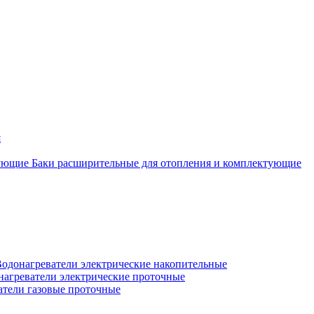
я
Баки расширительные для отопления и комплектующие
одонагреватели электрические накопительные
нагреватели электрические проточные
атели газовые проточные