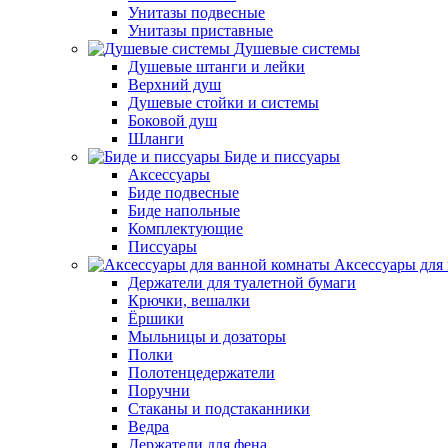
Унитазы подвесные
Унитазы приставные
Душевые системы
Душевые штанги и лейки
Верхний душ
Душевые стойки и системы
Боковой душ
Шланги
Биде и писсуары
Аксессуары
Биде подвесные
Биде напольные
Комплектующие
Писсуары
Аксессуары для
Держатели для туалетной бумаги
Крючки, вешалки
Ёршики
Мыльницы и дозаторы
Полки
Полотенцедержатели
Поручни
Стаканы и подстаканники
Ведра
Держатели для фена