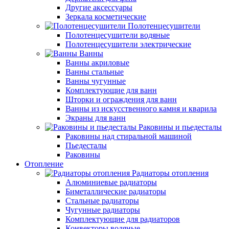
Другие аксессуары
Зеркала косметические
Полотенцесушители
Полотенцесушители водяные
Полотенцесушители электрические
Ванны
Ванны акриловые
Ванны стальные
Ванны чугунные
Комплектующие для ванн
Шторки и ограждения для ванн
Ванны из искусственного камня и кварила
Экраны для ванн
Раковины и пьедесталы
Раковины над стиральной машиной
Пьедесталы
Раковины
Отопление
Радиаторы отопления
Алюминиевые радиаторы
Биметаллические радиаторы
Стальные радиаторы
Чугунные радиаторы
Комплектующие для радиаторов
Конвекторы водяные