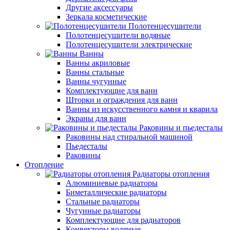
Другие аксессуары
Зеркала косметические
Полотенцесушители
Полотенцесушители водяные
Полотенцесушители электрические
Ванны
Ванны акриловые
Ванны стальные
Ванны чугунные
Комплектующие для ванн
Шторки и ограждения для ванн
Ванны из искусственного камня и кварила
Экраны для ванн
Раковины и пьедесталы
Раковины над стиральной машиной
Пьедесталы
Раковины
Отопление
Радиаторы отопления
Алюминиевые радиаторы
Биметаллические радиаторы
Стальные радиаторы
Чугунные радиаторы
Комплектующие для радиаторов
Конвекторы водяные