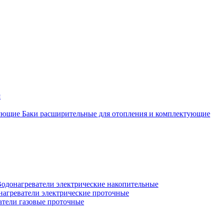
я
Баки расширительные для отопления и комплектующие
одонагреватели электрические накопительные
нагреватели электрические проточные
атели газовые проточные