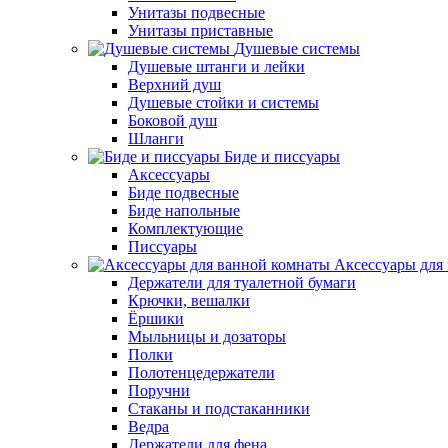
Унитазы подвесные
Унитазы приставные
Душевые системы
Душевые штанги и лейки
Верхний душ
Душевые стойки и системы
Боковой душ
Шланги
Биде и писсуары
Аксессуары
Биде подвесные
Биде напольные
Комплектующие
Писсуары
Аксессуары для
Держатели для туалетной бумаги
Крючки, вешалки
Ёршики
Мыльницы и дозаторы
Полки
Полотенцедержатели
Поручни
Стаканы и подстаканники
Ведра
Держатели для фена