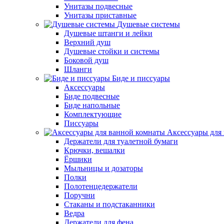
Унитазы подвесные
Унитазы приставные
Душевые системы
Душевые штанги и лейки
Верхний душ
Душевые стойки и системы
Боковой душ
Шланги
Биде и писсуары
Аксессуары
Биде подвесные
Биде напольные
Комплектующие
Писсуары
Аксессуары для
Держатели для туалетной бумаги
Крючки, вешалки
Ёршики
Мыльницы и дозаторы
Полки
Полотенцедержатели
Поручни
Стаканы и подстаканники
Ведра
Держатели для фена