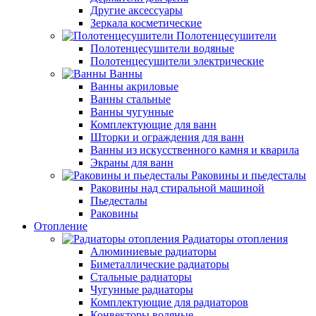
Другие аксессуары
Зеркала косметические
Полотенцесушители
Полотенцесушители водяные
Полотенцесушители электрические
Ванны
Ванны акриловые
Ванны стальные
Ванны чугунные
Комплектующие для ванн
Шторки и ограждения для ванн
Ванны из искусственного камня и кварила
Экраны для ванн
Раковины и пьедесталы
Раковины над стиральной машиной
Пьедесталы
Раковины
Отопление
Радиаторы отопления
Алюминиевые радиаторы
Биметаллические радиаторы
Стальные радиаторы
Чугунные радиаторы
Комплектующие для радиаторов
Конвекторы водяные