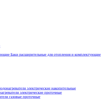
я
Баки расширительные для отопления и комплектующие
одонагреватели электрические накопительные
нагреватели электрические проточные
атели газовые проточные