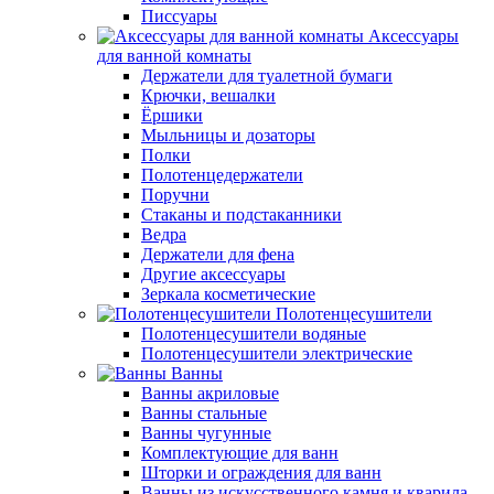
Писсуары
Аксессуары
для ванной комнаты
Держатели для туалетной бумаги
Крючки, вешалки
Ёршики
Мыльницы и дозаторы
Полки
Полотенцедержатели
Поручни
Стаканы и подстаканники
Ведра
Держатели для фена
Другие аксессуары
Зеркала косметические
Полотенцесушители
Полотенцесушители водяные
Полотенцесушители электрические
Ванны
Ванны акриловые
Ванны стальные
Ванны чугунные
Комплектующие для ванн
Шторки и ограждения для ванн
Ванны из искусственного камня и кварила