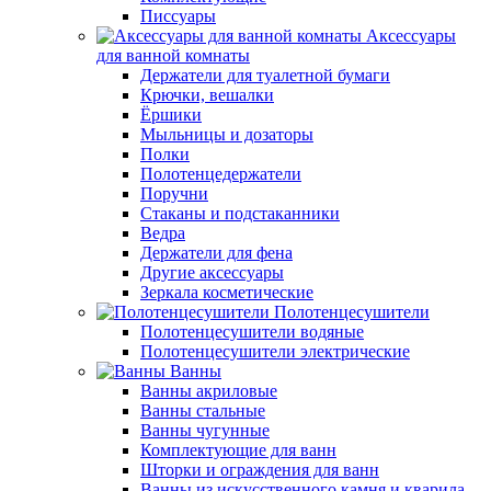
Писсуары
Аксессуары
для ванной комнаты
Держатели для туалетной бумаги
Крючки, вешалки
Ёршики
Мыльницы и дозаторы
Полки
Полотенцедержатели
Поручни
Стаканы и подстаканники
Ведра
Держатели для фена
Другие аксессуары
Зеркала косметические
Полотенцесушители
Полотенцесушители водяные
Полотенцесушители электрические
Ванны
Ванны акриловые
Ванны стальные
Ванны чугунные
Комплектующие для ванн
Шторки и ограждения для ванн
Ванны из искусственного камня и кварила