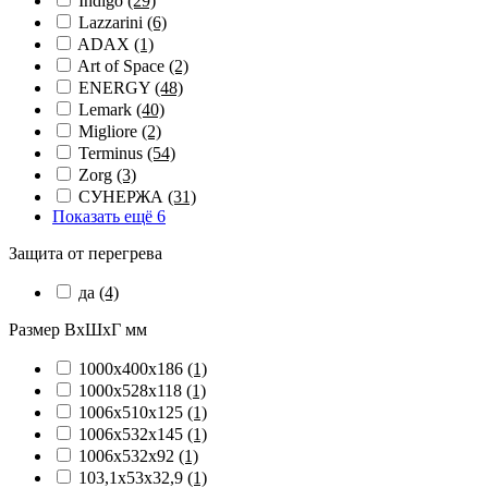
Indigo
(29)
Lazzarini
(6)
ADAX
(1)
Art of Space
(2)
ENERGY
(48)
Lemark
(40)
Migliore
(2)
Terminus
(54)
Zorg
(3)
СУНЕРЖА
(31)
Показать ещё 6
Защита от перегрева
да
(4)
Размер ВхШхГ мм
1000х400х186
(1)
1000х528х118
(1)
1006х510х125
(1)
1006х532х145
(1)
1006х532х92
(1)
103,1х53х32,9
(1)