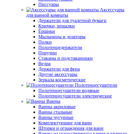
Писсуары
Аксессуары
для ванной комнаты
Держатели для туалетной бумаги
Крючки, вешалки
Ёршики
Мыльницы и дозаторы
Полки
Полотенцедержатели
Поручни
Стаканы и подстаканники
Ведра
Держатели для фена
Другие аксессуары
Зеркала косметические
Полотенцесушители
Полотенцесушители водяные
Полотенцесушители электрические
Ванны
Ванны акриловые
Ванны стальные
Ванны чугунные
Комплектующие для ванн
Шторки и ограждения для ванн
Ванны из искусственного камня и кварила