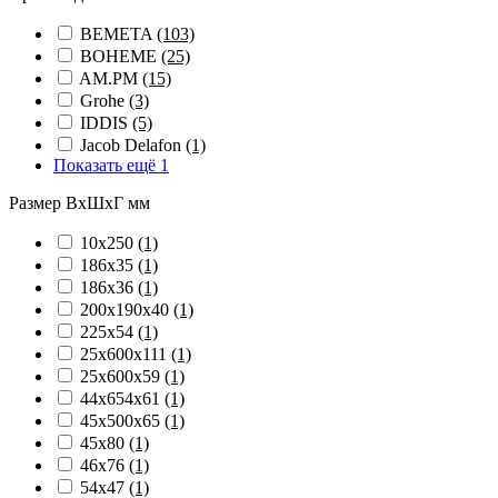
BEMETA
(103)
BOHEME
(25)
AM.PM
(15)
Grohe
(3)
IDDIS
(5)
Jacob Delafon
(1)
Показать ещё 1
Размер ВхШхГ мм
10х250
(1)
186х35
(1)
186х36
(1)
200х190х40
(1)
225х54
(1)
25х600х111
(1)
25х600х59
(1)
44х654х61
(1)
45х500х65
(1)
45х80
(1)
46х76
(1)
54х47
(1)