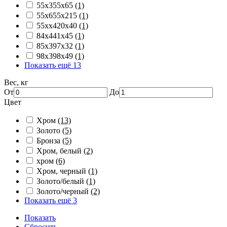
55х355х65
(1)
55х655х215
(1)
55хх420х40
(1)
84х441х45
(1)
85х397х32
(1)
98х398х49
(1)
Показать ещё 13
Вес, кг
От
До
Цвет
Хром
(13)
Золото
(5)
Бронза
(5)
Хром, белый
(2)
хром
(6)
Хром, черный
(1)
Золото/белый
(1)
Золото/черный
(2)
Показать ещё 3
Показать
Сбросить