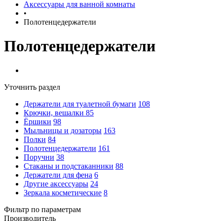
Аксессуары для ванной комнаты
•
Полотенцедержатели
Полотенцедержатели
Уточнить раздел
Держатели для туалетной бумаги
108
Крючки, вешалки
85
Ёршики
98
Мыльницы и дозаторы
163
Полки
84
Полотенцедержатели
161
Поручни
38
Стаканы и подстаканники
88
Держатели для фена
6
Другие аксессуары
24
Зеркала косметические
8
Фильтр по параметрам
Производитель