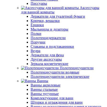
Писсуары
Аксессуары
для ванной комнаты
Держатели для туалетной бумаги
Крючки, вешалки
Ёршики
Мыльницы и дозаторы
Полки
Полотенцедержатели
Поручни
Стаканы и подстаканники
Ведра
Держатели для фена
Другие аксессуары
Зеркала косметические
Полотенцесушители
Полотенцесушители водяные
Полотенцесушители электрические
Ванны
Ванны акриловые
Ванны стальные
Ванны чугунные
Комплектующие для ванн
Шторки и ограждения для ванн
Ванны из искусственного камня и кварила