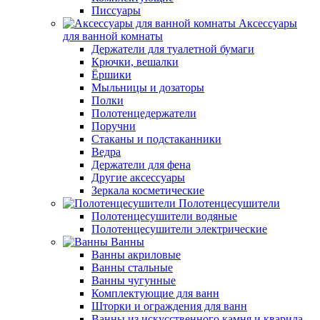
Писсуары
Аксессуары
для ванной комнаты
Держатели для туалетной бумаги
Крючки, вешалки
Ёршики
Мыльницы и дозаторы
Полки
Полотенцедержатели
Поручни
Стаканы и подстаканники
Ведра
Держатели для фена
Другие аксессуары
Зеркала косметические
Полотенцесушители
Полотенцесушители водяные
Полотенцесушители электрические
Ванны
Ванны акриловые
Ванны стальные
Ванны чугунные
Комплектующие для ванн
Шторки и ограждения для ванн
Ванны из искусственного камня и кварила