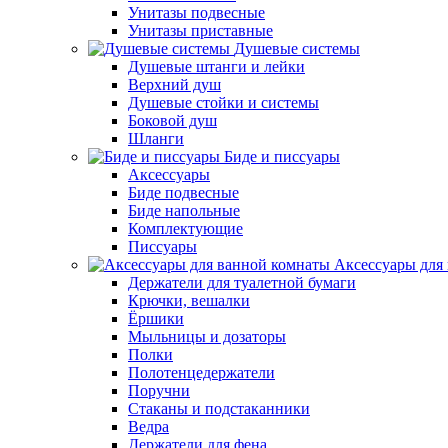
Унитазы подвесные
Унитазы приставные
Душевые системы
Душевые штанги и лейки
Верхний душ
Душевые стойки и системы
Боковой душ
Шланги
Биде и писсуары
Аксессуары
Биде подвесные
Биде напольные
Комплектующие
Писсуары
Аксессуары для
Держатели для туалетной бумаги
Крючки, вешалки
Ёршики
Мыльницы и дозаторы
Полки
Полотенцедержатели
Поручни
Стаканы и подстаканники
Ведра
Держатели для фена