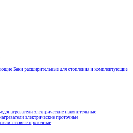
я
Баки расширительные для отопления и комплектующие
одонагреватели электрические накопительные
нагреватели электрические проточные
атели газовые проточные