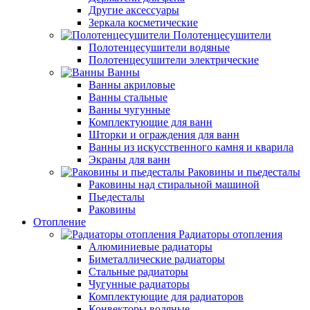
Другие аксессуары
Зеркала косметические
Полотенцесушители
Полотенцесушители водяные
Полотенцесушители электрические
Ванны
Ванны акриловые
Ванны стальные
Ванны чугунные
Комплектующие для ванн
Шторки и ограждения для ванн
Ванны из искусственного камня и кварила
Экраны для ванн
Раковины и пьедесталы
Раковины над стиральной машиной
Пьедесталы
Раковины
Отопление
Радиаторы отопления
Алюминиевые радиаторы
Биметаллические радиаторы
Стальные радиаторы
Чугунные радиаторы
Комплектующие для радиаторов
Конвекторы водяные