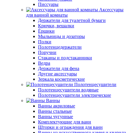
Писсуары
Аксессуары
для ванной комнаты
Держатели для туалетной бумаги
Крючки, вешалки
Ёршики
Мыльницы и дозаторы
Полки
Полотенцедержатели
Поручни
Стаканы и подстаканники
Ведра
Держатели для фена
Другие аксессуары
Зеркала косметические
Полотенцесушители
Полотенцесушители водяные
Полотенцесушители электрические
Ванны
Ванны акриловые
Ванны стальные
Ванны чугунные
Комплектующие для ванн
Шторки и ограждения для ванн
Ванны из искусственного камня и кварила