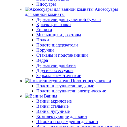
Писсуары
Аксессуары
для ванной комнаты
Держатели для туалетной бумаги
Крючки, вешалки
Ёршики
Мыльницы и дозаторы
Полки
Полотенцедержатели
Поручни
Стаканы и подстаканники
Ведра
Держатели для фена
Другие аксессуары
Зеркала косметические
Полотенцесушители
Полотенцесушители водяные
Полотенцесушители электрические
Ванны
Ванны акриловые
Ванны стальные
Ванны чугунные
Комплектующие для ванн
Шторки и ограждения для ванн
Ванны из искусственного камня и кварила