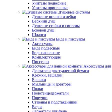
Унитазы подвесные
Унитазы приставные
Душевые системы
Душевые штанги и лейки
Верхний душ
Душевые стойки и системы
Боковой душ
Шланги
Биде и писсуары
Аксессуары
Биде подвесные
Биде напольные
Комплектующие
Писсуары
Аксессуары для
Держатели для туалетной бумаги
Крючки, вешалки
Ёршики
Мыльницы и дозаторы
Полки
Полотенцедержатели
Поручни
Стаканы и подстаканники
Ведра
Держатели для фена