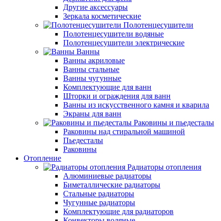
Другие аксессуары
Зеркала косметические
Полотенцесушители
Полотенцесушители водяные
Полотенцесушители электрические
Ванны
Ванны акриловые
Ванны стальные
Ванны чугунные
Комплектующие для ванн
Шторки и ограждения для ванн
Ванны из искусственного камня и кварила
Экраны для ванн
Раковины и пьедесталы
Раковины над стиральной машиной
Пьедесталы
Раковины
Отопление
Радиаторы отопления
Алюминиевые радиаторы
Биметаллические радиаторы
Стальные радиаторы
Чугунные радиаторы
Комплектующие для радиаторов
Конвекторы водяные