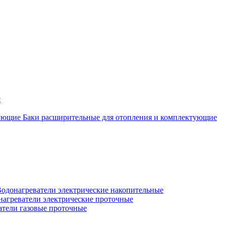
я
Баки расширительные для отопления и комплектующие
одонагреватели электрические накопительные
нагреватели электрические проточные
атели газовые проточные