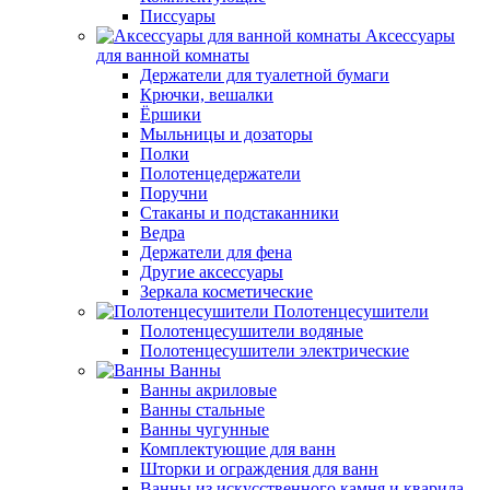
Писсуары
Аксессуары
для ванной комнаты
Держатели для туалетной бумаги
Крючки, вешалки
Ёршики
Мыльницы и дозаторы
Полки
Полотенцедержатели
Поручни
Стаканы и подстаканники
Ведра
Держатели для фена
Другие аксессуары
Зеркала косметические
Полотенцесушители
Полотенцесушители водяные
Полотенцесушители электрические
Ванны
Ванны акриловые
Ванны стальные
Ванны чугунные
Комплектующие для ванн
Шторки и ограждения для ванн
Ванны из искусственного камня и кварила