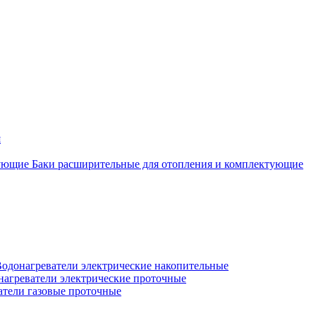
я
Баки расширительные для отопления и комплектующие
одонагреватели электрические накопительные
нагреватели электрические проточные
атели газовые проточные