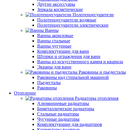
Другие аксессуары
Зеркала косметические
Полотенцесушители
Полотенцесушители водяные
Полотенцесушители электрические
Ванны
Ванны акриловые
Ванны стальные
Ванны чугунные
Комплектующие для ванн
Шторки и ограждения для ванн
Ванны из искусственного камня и кварила
Экраны для ванн
Раковины и пьедесталы
Раковины над стиральной машиной
Пьедесталы
Раковины
Отопление
Радиаторы отопления
Алюминиевые радиаторы
Биметаллические радиаторы
Стальные радиаторы
Чугунные радиаторы
Комплектующие для радиаторов
Конвекторы водяные