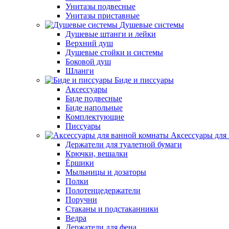
Унитазы подвесные
Унитазы приставные
Душевые системы
Душевые штанги и лейки
Верхний душ
Душевые стойки и системы
Боковой душ
Шланги
Биде и писсуары
Аксессуары
Биде подвесные
Биде напольные
Комплектующие
Писсуары
Аксессуары для
Держатели для туалетной бумаги
Крючки, вешалки
Ёршики
Мыльницы и дозаторы
Полки
Полотенцедержатели
Поручни
Стаканы и подстаканники
Ведра
Держатели для фена