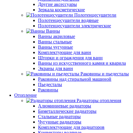
Другие аксессуары
Зеркала косметические
Полотенцесушители
Полотенцесушители водяные
Полотенцесушители электрические
Ванны
Ванны акриловые
Ванны стальные
Ванны чугунные
Комплектующие для ванн
Шторки и ограждения для ванн
Ванны из искусственного камня и кварила
Экраны для ванн
Раковины и пьедесталы
Раковины над стиральной машиной
Пьедесталы
Раковины
Отопление
Радиаторы отопления
Алюминиевые радиаторы
Биметаллические радиаторы
Стальные радиаторы
Чугунные радиаторы
Комплектующие для радиаторов
Конвекторы водяные