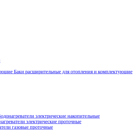
я
Баки расширительные для отопления и комплектующие
одонагреватели электрические накопительные
нагреватели электрические проточные
атели газовые проточные