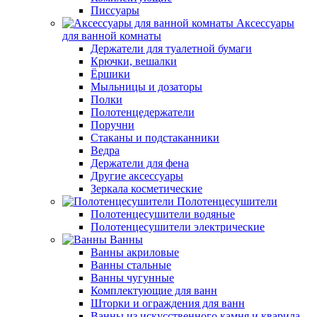
Писсуары
Аксессуары
для ванной комнаты
Держатели для туалетной бумаги
Крючки, вешалки
Ёршики
Мыльницы и дозаторы
Полки
Полотенцедержатели
Поручни
Стаканы и подстаканники
Ведра
Держатели для фена
Другие аксессуары
Зеркала косметические
Полотенцесушители
Полотенцесушители водяные
Полотенцесушители электрические
Ванны
Ванны акриловые
Ванны стальные
Ванны чугунные
Комплектующие для ванн
Шторки и ограждения для ванн
Ванны из искусственного камня и кварила