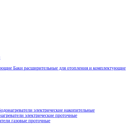
я
Баки расширительные для отопления и комплектующие
одонагреватели электрические накопительные
нагреватели электрические проточные
атели газовые проточные