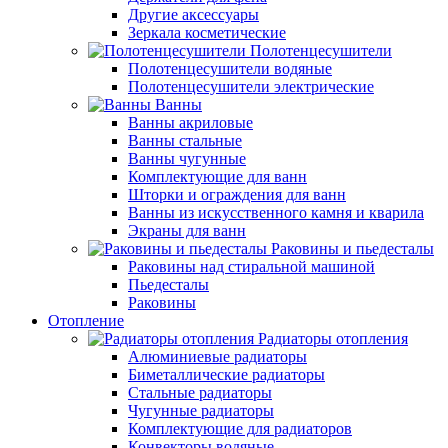
Другие аксессуары
Зеркала косметические
Полотенцесушители
Полотенцесушители водяные
Полотенцесушители электрические
Ванны
Ванны акриловые
Ванны стальные
Ванны чугунные
Комплектующие для ванн
Шторки и ограждения для ванн
Ванны из искусственного камня и кварила
Экраны для ванн
Раковины и пьедесталы
Раковины над стиральной машиной
Пьедесталы
Раковины
Отопление
Радиаторы отопления
Алюминиевые радиаторы
Биметаллические радиаторы
Стальные радиаторы
Чугунные радиаторы
Комплектующие для радиаторов
Конвекторы водяные