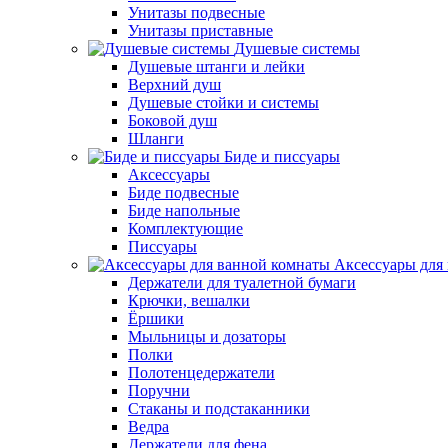
Унитазы подвесные
Унитазы приставные
Душевые системы
Душевые штанги и лейки
Верхний душ
Душевые стойки и системы
Боковой душ
Шланги
Биде и писсуары
Аксессуары
Биде подвесные
Биде напольные
Комплектующие
Писсуары
Аксессуары для
Держатели для туалетной бумаги
Крючки, вешалки
Ёршики
Мыльницы и дозаторы
Полки
Полотенцедержатели
Поручни
Стаканы и подстаканники
Ведра
Держатели для фена