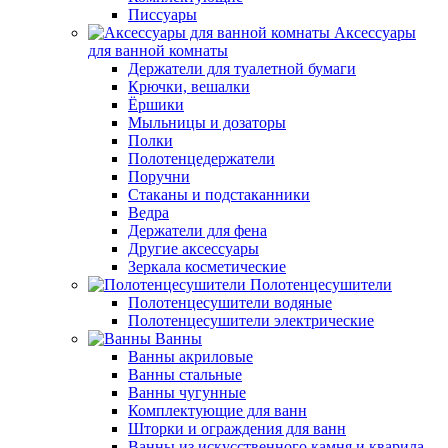
Писсуары
Аксессуары
для ванной комнаты
Держатели для туалетной бумаги
Крючки, вешалки
Ёршики
Мыльницы и дозаторы
Полки
Полотенцедержатели
Поручни
Стаканы и подстаканники
Ведра
Держатели для фена
Другие аксессуары
Зеркала косметические
Полотенцесушители
Полотенцесушители водяные
Полотенцесушители электрические
Ванны
Ванны акриловые
Ванны стальные
Ванны чугунные
Комплектующие для ванн
Шторки и ограждения для ванн
Ванны из искусственного камня и кварила